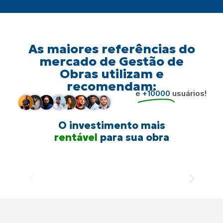
As maiores referências do
mercado de Gestão de
Obras utilizam e
recomendam:
e
+10000
usuários!
O investimento mais
inteligente
para sua obra
rentável