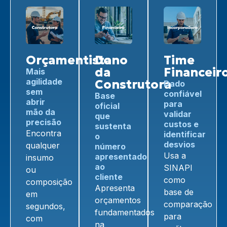
Orçamentista
Dono
Time
da
Financeir
Mais
agilidade
Construtora
Dado
sem
confiável
Base
abrir
para
oficial
mão da
validar
que
precisão
custos e
sustenta
Encontra
identificar
o
desvios
qualquer
número
Usa a
apresentado
insumo
ao
SINAPI
ou
cliente
como
composição
Apresenta
base de
em
orçamentos
comparação
segundos,
fundamentados
para
com
na