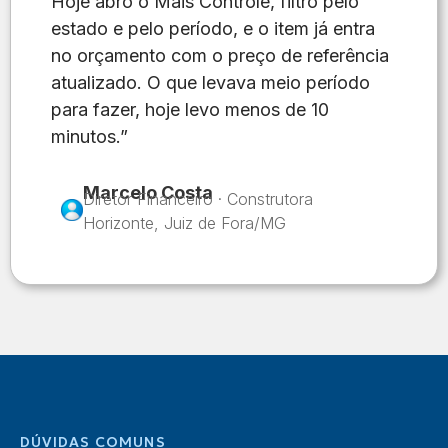
Hoje abro o Mais Controle, filtro pelo
estado e pelo período, e o item já entra
no orçamento com o preço de referência
atualizado. O que levava meio período
para fazer, hoje levo menos de 10
minutos.”
Marcelo Costa
Diretor Financeiro · Construtora
Horizonte, Juiz de Fora/MG
DÚVIDAS COMUNS