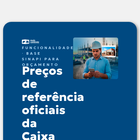
FUNCIONALIDADE
· BASE
SINAPI PARA
ORÇAMENTO
Preços
de
referência
oficiais
da
Caixa