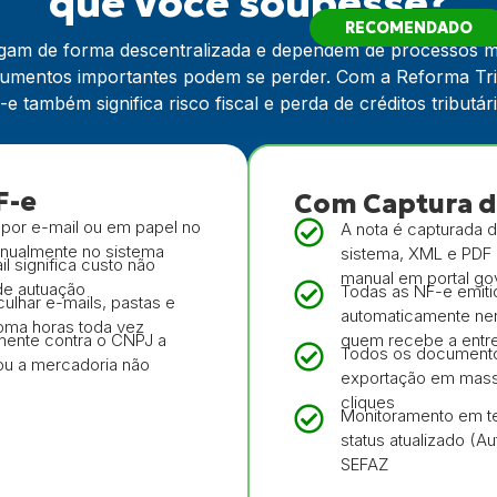
que você soubesse?
RECOMENDADO
hegam de forma descentralizada e dependem de processos 
ocumentos importantes podem se perder. Com a Reforma Tri
e também significa risco fiscal e perda de créditos tributár
F-e
Com Captura d
 por e-mail ou em papel no
A nota é capturada 
anualmente no sistema
sistema, XML e PDF 
l significa custo não
manual em portal go
 de autuação
Todas as NF-e emiti
lhar e-mails, pastas e
automaticamente ne
oma horas toda vez
amente contra o CNPJ a
quem recebe a entr
Todos os documentos
u a mercadoria não
exportação em massa
cliques
Monitoramento em te
status atualizado (Au
SEFAZ