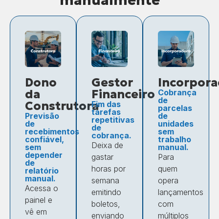
manualmente
Dono
Gestor
Incorpora
da
Financeiro
Cobrança
de
Construtora
Fim das
parcelas
tarefas
Previsão
de
repetitivas
de
unidades
de
recebimentos
sem
cobrança.
confiável,
trabalho
Deixa de
sem
manual.
depender
gastar
Para
de
horas por
quem
relatório
manual.
semana
opera
Acessa o
emitindo
lançamentos
painel e
boletos,
com
vê em
enviando
múltiplos