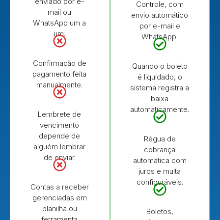
enviado por e-
Controle, com
mail ou
envio automático
WhatsApp um a
por e-mail e
um.
WhatsApp.
Confirmação de
Quando o boleto
pagamento feita
é liquidado, o
manualmente.
sistema registra a
baixa
automaticamente.
Lembrete de
vencimento
depende de
Régua de
alguém lembrar
cobrança
de enviar.
automática com
juros e multa
configuráveis.
Contas a receber
gerenciadas em
planilha ou
Boletos,
ferramenta