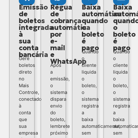
Emissão
Régua
Baixa
Baixa
de
de
automática
automá
boletos
cobrança
quando
quand
integrada
automática
o
o
à
por
boleto
boleto
sua
e-
é
é
conta
mail
pago
pago
Quando
Quando
bancária
e
Gere
o
o
WhatsApp
boletos
Após
cliente
cliente
direto
a
liquida
liquida
no
emissão,
o
o
Mais
o
boleto,
boleto,
Controle,
sistema
o
o
conectado
dispara
sistema
sistema
à
envio
registra
registra
conta
do
a
a
que
boleto,
baixa
baixa
sua
lembrete
automaticamente,
automatica
empresa
próximo
sem
sem