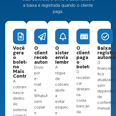
a baixa é registrada quando o cliente
paga.
02
01
0
Você
O
O
O
Baixa
gera
cliente
sistema
cliente
registr
o
recebe
envia
paga
automa
boleto
automaticamente
lembretes
o
O
no
boleto
Envio
A
financeiro
Mais
O
por
régua
fica
Controle
recebimento
e-
de
atualizado
A
cai
mail
cobrança
sem
cobrança
diretamente
e
ajuda
depender
nasce
na
WhatsApp,
a
de
dentro
conta
sem
evitar
conferênc
do
bancária
copiar
esquecimentos
manual.
sistema,
da
e
e
conectada