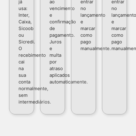
já
ao
entrar
entrar
usa:
vencimento
no
no
Inter,
e
lançamento
lançament
Caixa,
confirmação
e
e
Sicoob
de
marcar
marcar
ou
pagamento.
como
como
Sicredi.
Juros
pago
pago
O
e
manualmente.
manualmen
recebimento
multa
cai
por
na
atraso
sua
aplicados
conta
automaticamente.
normalmente,
sem
intermediários.