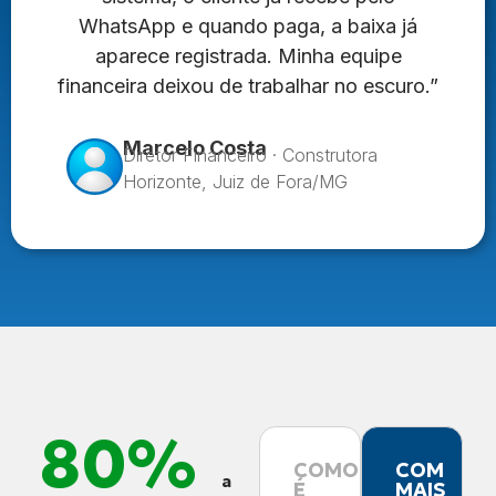
WhatsApp e quando paga, a baixa já
aparece registrada. Minha equipe
financeira deixou de trabalhar no escuro.”
Marcelo Costa
Diretor Financeiro · Construtora
Horizonte, Juiz de Fora/MG
80%
COMO
COM
a
É
MAIS