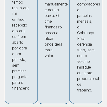
tempo
manualmente
compradores
real o que
e dando
e
foi
baixa. O
parcelas
emitido,
time
mensais,
recebido
financeiro
o
e o que
passa a
Cobrança
está em
atuar
Fácil
aberto,
onde gera
gerencia
por obra
mais
tudo, sem
e por
valor.
que o
período,
volume
sem
implique
precisar
aumento
perguntar
proporcional
para o
de
financeiro.
trabalho.