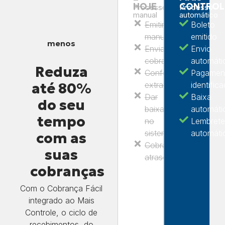
HOJE
CONTROL
Processo
Processo
manual
automático
Emitir boleto
Boleto
manualmente
emitido
menos
Enviar
Envio
cobrança
automáti
Reduza
Conferir
Pagamen
até 80%
extrato
identific
Dar
Baixa
do seu
baixa
automáti
tempo
no
Lembrete
sistema
automáti
com as
Cobrar
suas
atraso
cobranças
Com o Cobrança Fácil
integrado ao Mais
Controle, o ciclo de
recebimentos, do