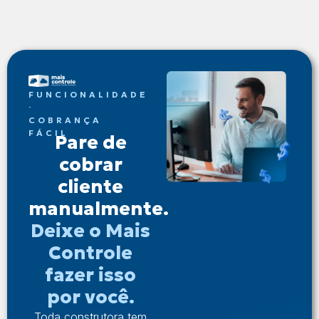
FUNCIONALIDADE
·
COBRANÇA
FÁCIL
Pare de
cobrar
cliente
manualmente.
Deixe o Mais
Controle
fazer isso
por você.
Toda construtora tem