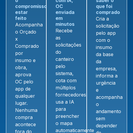
o
com IA,
saber o
compromisso
OC
que foi
estar
enviada
comprado
feito
em
Cria a
minutos
Acompanha
solicitação
Recebe
o Orçado
pelo app
as
x
com o
solicitações
Comprado
insumo
do
por
da base
canteiro
insumo e
da
pelo
obra,
empresa,
sistema,
aprova
informa a
cota com
OC pelo
urgência
múltiplos
app de
e
fornecedores,
qualquer
acompanha
usa a IA
lugar.
o
para
Nenhuma
andamento
preencher
compra
sem
o mapa
acontece
depender
automaticamente
fora do
de