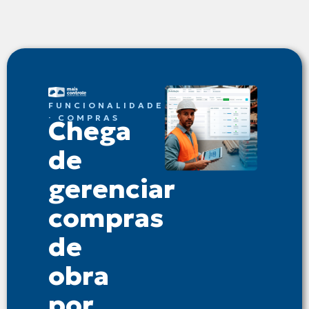
FUNCIONALIDADE
· COMPRAS
Chega
de
gerenciar
compras
de
obra
por