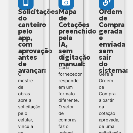
Solicitações
Mapa
Ordem
do
de
de
canteiro
Cotações
Compra
pelo
preenchido
gerada
app,
pela
e
com
IA,
enviada
aprovação
sem
sem
antes
digitação
sair
de
manual:
do
Cada
avançar:
sistema:
O
fornecedor
Gere a
mestre
responde
Ordem
de
em um
de
obras
formato
Compra
abre a
diferente.
a partir
solicitação
O setor
da
pelo
de
cotação
celular,
compras
aprovada,
vincula
faz o
de uma
os
upload
solicitação