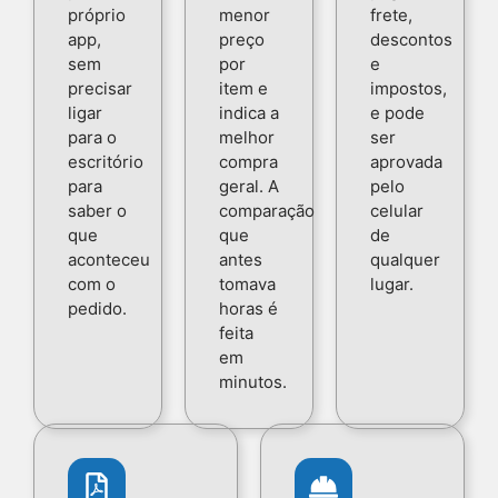
próprio
menor
frete,
app,
preço
descontos
sem
por
e
precisar
item e
impostos,
ligar
indica a
e pode
para o
melhor
ser
escritório
compra
aprovada
para
geral. A
pelo
saber o
comparação
celular
que
que
de
aconteceu
antes
qualquer
com o
tomava
lugar.
pedido.
horas é
feita
em
minutos.