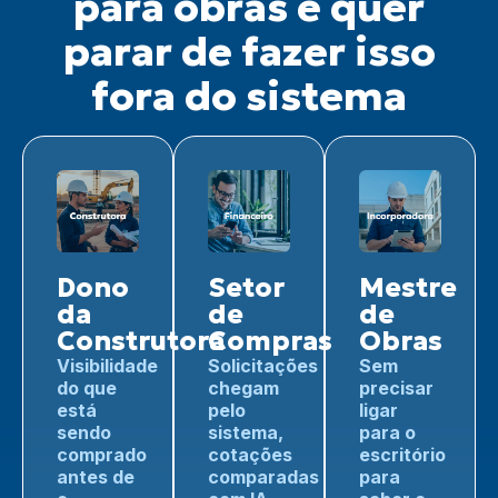
para obras e quer
parar de fazer isso
fora do sistema
Dono
Setor
Mestre
da
de
de
Construtora
Compras
Obras
Visibilidade
Solicitações
Sem
do que
chegam
precisar
está
pelo
ligar
sendo
sistema,
para o
comprado
cotações
escritório
antes de
comparadas
para