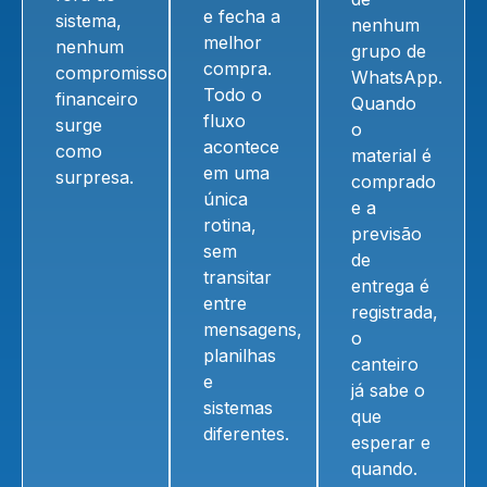
e fecha a
sistema,
nenhum
melhor
nenhum
grupo de
compra.
compromisso
WhatsApp.
Todo o
financeiro
Quando
fluxo
surge
o
acontece
como
material é
em uma
surpresa.
comprado
única
e a
rotina,
previsão
sem
de
transitar
entrega é
entre
registrada,
mensagens,
o
planilhas
canteiro
e
já sabe o
sistemas
que
diferentes.
esperar e
quando.