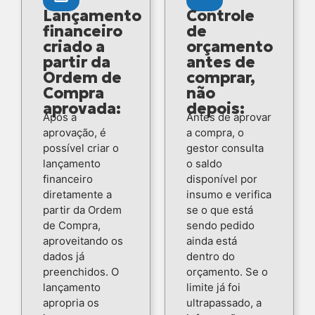
Lançamento
Controle
financeiro
de
criado a
orçamento
partir da
antes de
Ordem de
comprar,
Compra
não
aprovada:
depois:
Após a
Antes de aprovar
aprovação, é
a compra, o
possível criar o
gestor consulta
lançamento
o saldo
financeiro
disponível por
diretamente a
insumo e verifica
partir da Ordem
se o que está
de Compra,
sendo pedido
aproveitando os
ainda está
dados já
dentro do
preenchidos. O
orçamento. Se o
lançamento
limite já foi
apropria os
ultrapassado, a