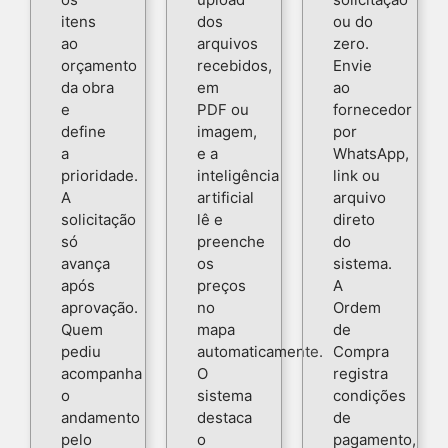
itens
dos
ou do
ao
arquivos
zero.
orçamento
recebidos,
Envie
da obra
em
ao
e
PDF ou
fornecedor
define
imagem,
por
a
e a
WhatsApp,
prioridade.
inteligência
link ou
A
artificial
arquivo
solicitação
lê e
direto
só
preenche
do
avança
os
sistema.
após
preços
A
aprovação.
no
Ordem
Quem
mapa
de
pediu
automaticamente.
Compra
acompanha
O
registra
o
sistema
condições
andamento
destaca
de
pelo
o
pagamento,