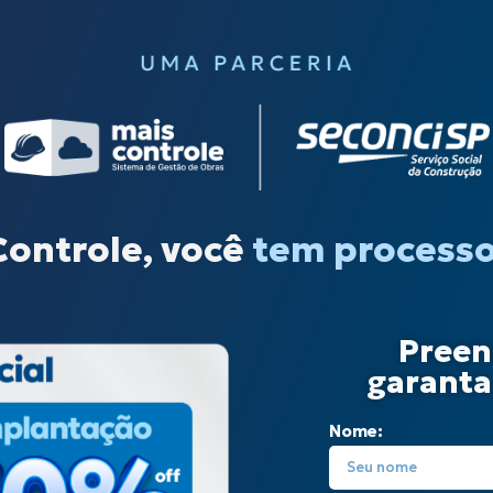
tem dados c
Controle, você
tem process
Preen
garanta 
Nome: