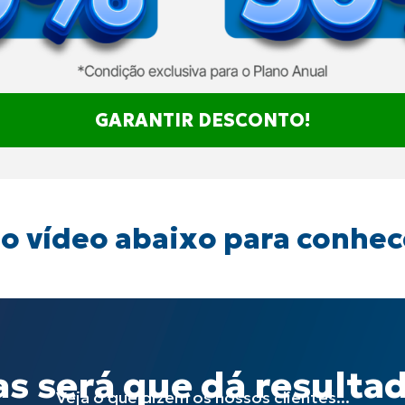
GARANTIR DESCONTO!
 o vídeo abaixo para conhec
s será que dá resulta
Veja o que dizem os nossos clientes...