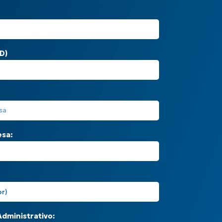
D)
sa:
dministrativo: