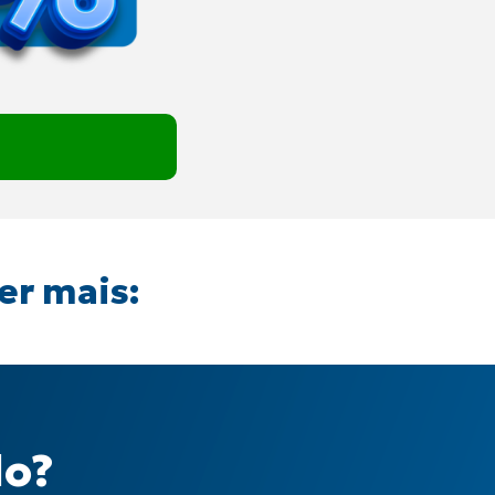
er mais:
do?