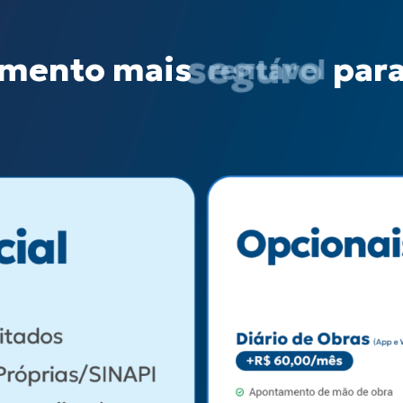
timento mais
seguro
para