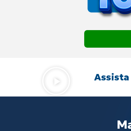
Assista
Ma