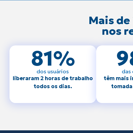
Mais de
nos r
81
%
9
dos usuários
das
liberaram 2 horas de trabalho
têm mais 
todos os dias.
tomada 