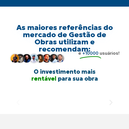
As maiores referências do
mercado de Gestão de
Obras utilizam e
recomendam:
e
+10000
usuários!
O investimento mais
inteligente
para sua obra
rentável